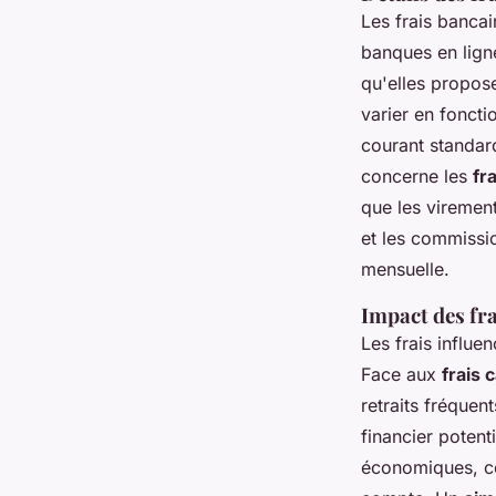
Les frais banca
banques en ligne
qu'elles propose
varier en fonct
courant standard
concerne les
fr
que les virement
et les commissio
mensuelle.
Impact des fra
Les frais influe
Face aux
frais 
retraits fréquen
financier potenti
économiques, co