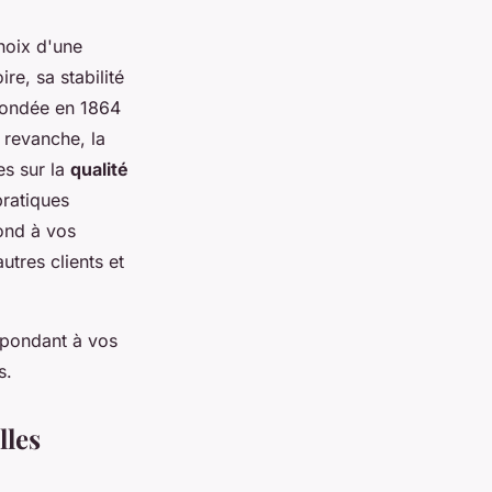
hoix d'une
re, sa stabilité
 fondée en 1864
 revanche, la
es sur la
qualité
pratiques
ond à vos
utres clients et
répondant à vos
s.
lles