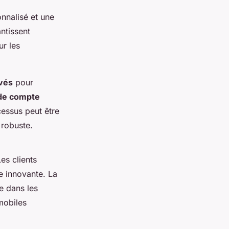
onnalisé et une
ntissent
ur les
.
evés
pour
 de compte
cessus peut être
robuste.
es clients
e innovante. La
ue dans les
mobiles