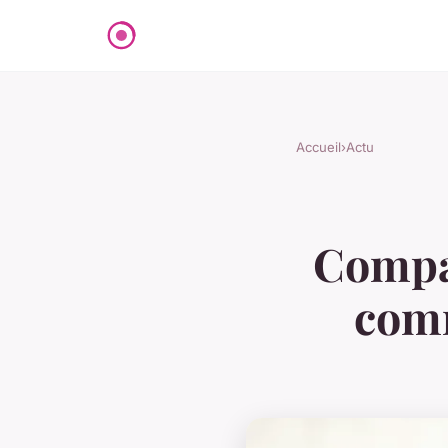
Accueil
›
Actu
Compar
comm