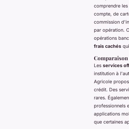
comprendre le
compte, de carte
commission d'in
par opération. 
opérations banca
frais cachés
qui
Comparaison d
Les
services of
institution à l'
Agricole propo
crédit. Des serv
rares. Également
professionnels e
applications mob
que certaines ap