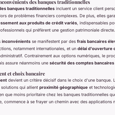
inconvénients des banques traditionnelles
es banques traditionnelles
incluent un service client pers
lors de problèmes financiers complexes. De plus, elles gara
ssement aux produits de crédit variés
, indispensables po
professionnels qui préfèrent une gestion patrimoniale directe
s
inconvénients
se manifestent par des
frais bancaires él
ctions, notamment internationales, et un
délai d'ouverture
administratif. Contrairement aux options numériques, le pro
ais assure néanmoins une
sécurité des comptes bancaires
ent et choix bancaire
ient
devient un critère décisif dans le choix d'une banque. L
solutions qui allient
proximité géographique
et technologi
bien que moins prioritaire chez les banques traditionnelles q
e, commence à se frayer un chemin avec des applications 