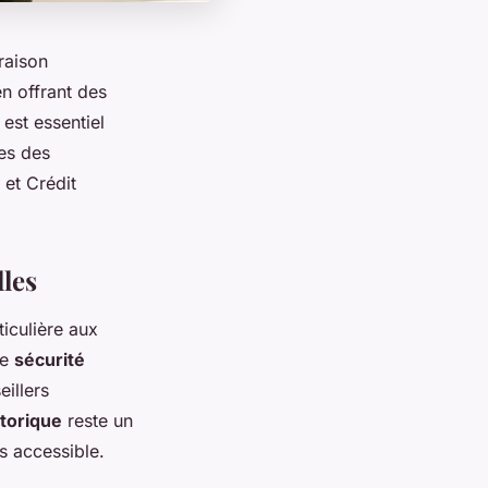
raison
en offrant des
est essentiel
ces des
 et Crédit
les
ticulière aux
ne
sécurité
illers
istorique
reste un
s accessible.