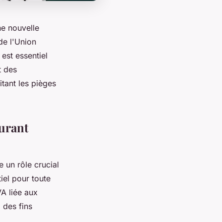
ne nouvelle
de l'Union
est essentiel
t des
tant les pièges
burant
 un rôle crucial
tiel pour toute
VA liée aux
à des fins