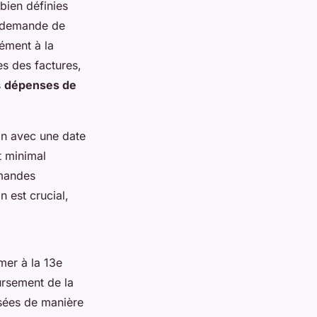
bien définies
r demande de
ément à la
s des factures,
s
dépenses de
an avec une date
t minimal
emandes
n est crucial,
mer à la 13e
ursement de la
osées de manière