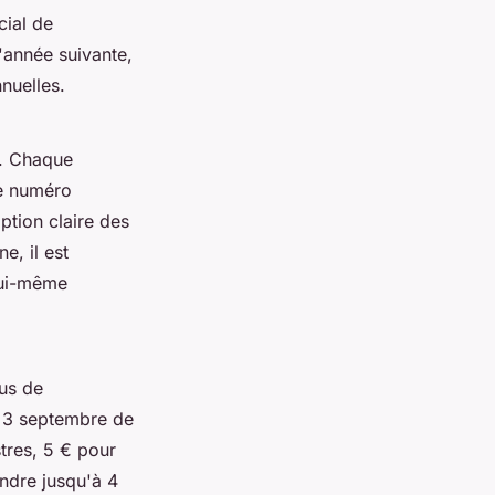
cial de
'année suivante,
nuelles.
s. Chaque
le numéro
iption claire des
e, il est
 lui-même
fus de
e 3 septembre de
tres, 5 € pour
ndre jusqu'à 4