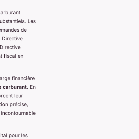
carburant
bstantiels. Les
 demandes de
 Directive
Directive
 fiscal en
arge financière
e carburant
. En
orcent leur
ion précise,
t incontournable
ital pour les