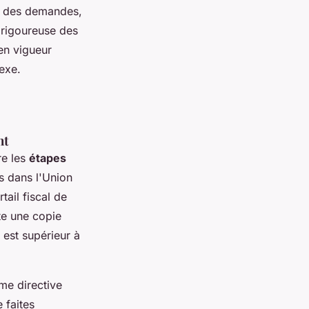
on des demandes,
 rigoureuse des
en vigueur
exe.
nt
re les
étapes
s dans l'Union
ail fiscal de
te une copie
 est supérieur à
ème directive
 faites