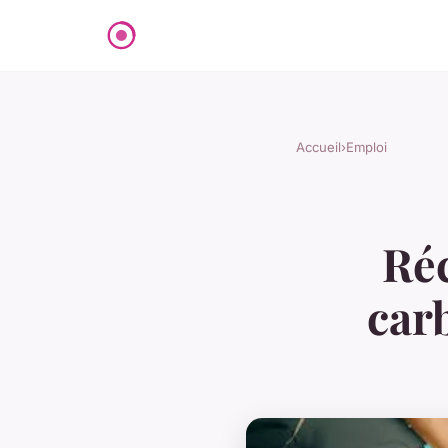
Accueil
›
Emploi
Réc
car