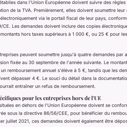
établies dans l'Union Européenne doivent suivre des règles 
ation de la TVA. Premièrement, elles doivent soumettre leu
lectroniquement via le portail fiscal de leur pays, conform
9/CE. Les demandes doivent inclure des copies électronique
s montants hors taxes supérieurs à 1 000 €, ou 25 € pour le
ntreprises peuvent soumettre jusqu'à quatre demandes par 
ssion fixée au 30 septembre de l'année suivante. Le montan
 un remboursement annuel s'élève à 5 €, tandis que les d
oivent dépasser 4 €. Le souci du détail dans la documentatio
pourrait entraîner un refus de remboursement.
cifiques pour les entreprises hors de l'UE
 situées en dehors de l'Union Européenne doivent se confor
aurée sous la directive 86/56/CEE, pour bénéficier du rembo
1er juillet 2021, ces demandes doivent également être dép