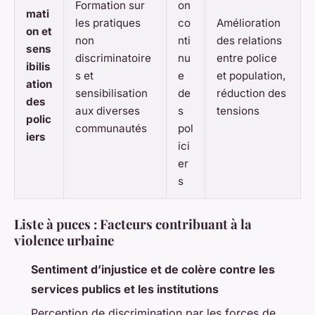
Formation sur
on
mati
les pratiques
co
Amélioration
on et
non
nti
des relations
sens
discriminatoire
nu
entre police
ibilis
s et
e
et population,
ation
sensibilisation
de
réduction des
des
aux diverses
s
tensions
polic
communautés
pol
iers
ici
er
s
Liste à puces : Facteurs contribuant à la
violence urbaine
Sentiment d’injustice et de colère contre les
services publics et les institutions
Perception de discrimination par les forces de