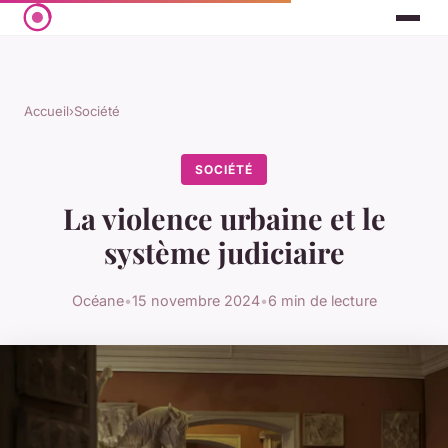
Accueil
›
Société
SOCIÉTÉ
La violence urbaine et le
système judiciaire
Océane
•
15 novembre 2024
•
6 min de lecture