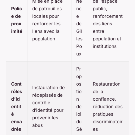
Mise en place
rie
de l’espace
Polic
de patrouilles
nc
public,
e de
locales pour
e
renforcement
prox
renforcer les
de
des liens
imité
liens avec la
Gil
entre
population
les
population et
Po
institutions
ux
Pr
op
Cont
osi
Restauration
Instauration de
rôles
tio
de la
récépissés de
d’id
n
confiance,
contrôle
entit
de
réduction des
d’identité pour
é
loi
pratiques
prévenir les
enca
du
discriminatoir
abus
drés
Sé
es