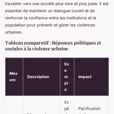
travailler vers une société plus sûre et plus juste. Il est
essentiel de maintenir un dialogue ouvert et de
renforcer la confiance entre les institutions et la
population pour prévenir et gérer les violences
urbaines.
Tableau comparatif : Réponses politiques et
sociales à la violence urbaine
Ex
e
Mes
Description
m
Impact
ure
pl
e
Ex
pé
Pacification